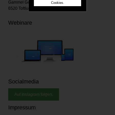
Gammel Geestrupvej 2
Cookies.
6520 Toftlund Denmark
Webinare
Socialmedia
Auf Instagram folgen.
Impressum