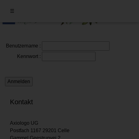
☰
Benutzername
:
Kennwort
:
Kontakt
Axiologo UG
Postfach 1167 29201 Celle
Gammel Geestrupvej 2