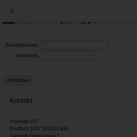
☰
Benutzername
:
Kennwort
:
Kontakt
Axiologo UG
Postfach 1167 29201 Celle
Gammel Geestrupvej 2