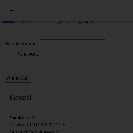
☰
Benutzername
:
Kennwort
:
Kontakt
Axiologo UG
Postfach 1167 29201 Celle
Gammel Geestrupvej 2