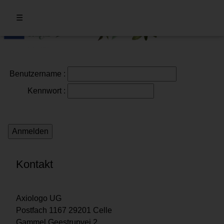
☰
Benutzername
:
Kennwort
:
Kontakt
Axiologo UG
Postfach 1167 29201 Celle
Gammel Geestrupvej 2