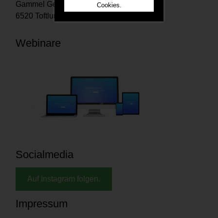
Gammel Geestrupvej 2
Cookies.
6520 Toftlund Denmark
Webinare
Socialmedia
Auf Instagram folgen.
Impressum