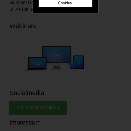
Gammel Geestrupvej 2
Cookies.
6520 Toftlund Denmark
Webinare
Socialmedia
Auf Instagram folgen.
Impressum