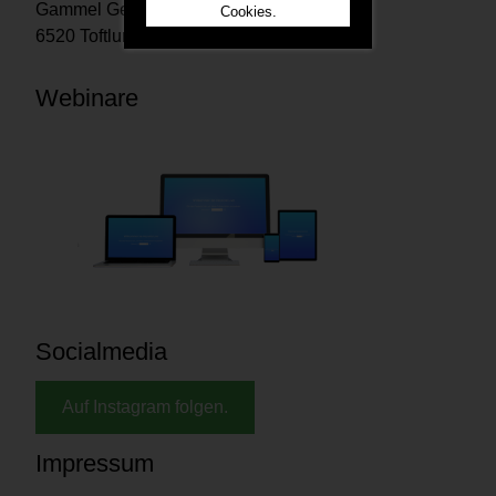
Gammel Geestrupvej 2
Cookies.
6520 Toftlund Denmark
Webinare
Socialmedia
Auf Instagram folgen.
Impressum