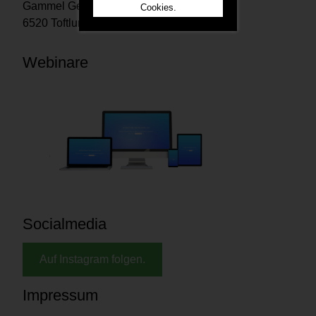
Gammel Geestrupvej 2
Cookies.
6520 Toftlund Denmark
Webinare
Socialmedia
Auf Instagram folgen.
Impressum