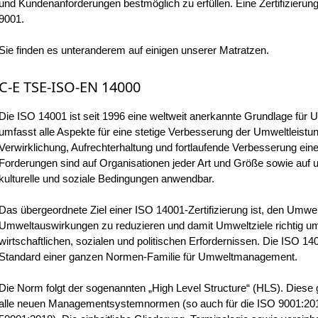
und Kundenanforderungen bestmöglich zu erfüllen. Eine Zertifizierung
9001.
Sie finden es unteranderem auf einigen unserer Matratzen.
C-E TSE-ISO-EN 14000
Die ISO 14001 ist seit 1996 eine weltweit anerkannte Grundlage f
umfasst alle Aspekte für eine stetige Verbesserung der Umweltleistung
Verwirklichung, Aufrechterhaltung und fortlaufende Verbesserung 
Forderungen sind auf Organisationen jeder Art und Größe sowie auf u
kulturelle und soziale Bedingungen anwendbar.
Das übergeordnete Ziel einer ISO 14001-Zertifizierung ist, den Umwel
Umweltauswirkungen zu reduzieren und damit Umweltziele richtig um
wirtschaftlichen, sozialen und politischen Erfordernissen. Die ISO 1400
Standard einer ganzen Normen-Familie für Umweltmanagement.
Die Norm folgt der sogenannten „High Level Structure“ (HLS). Diese 
alle neuen Managementsystemnormen (so auch für die ISO 9001:201