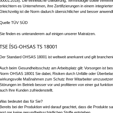
50001:2018). Die einheitliche Gliederung, Terminologie sowie vereinhei
erleichtern es Unternehmen, ihre Zertifizierungen in einem integrie
Gleichzeitig ist die Norm dadurch übersichtlicher und besser anwend
Quelle TÜV SÜD
Sie finden es unteranderem auf einigen unserer Matratzen.
TSE ÍSG-OHSAS TS 18001
Der Standard OHSAS 18001 ist weltweit anerkannt und gilt branchen
Auch beim Gesundheitsschutz am Arbeitsplatz gilt: Vorsorgen ist bess
Norm OHSAS 18001 Sie dabei, Risiken durch Unfälle oder Überbelas
wirkungsvolle Maßnahmen zum Schutz Ihrer Mitarbeiter umzusetzen.
Störungen im Betrieb besser vor und profitieren von einer gut funkti
auch Ihre Kunden zufriedenstellt.
Was bedeutet das für Sie?
Bereits bei der Produktion wird darauf geachtet, dass die Produkte 
erst gar keine gesundheitsschädlichen Stoffe entstehen.